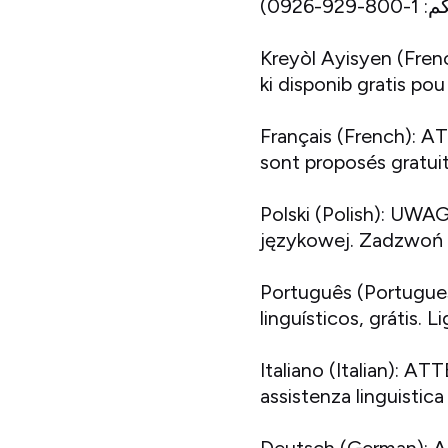
Kreyòl Ayisyen (Fren
ki disponib gratis p
Français (French): AT
sont proposés gratu
Polski (Polish): UWA
językowej. Zadzwoń
Português (Portugue
linguísticos, grátis
Italiano (Italian): ATT
assistenza linguisti