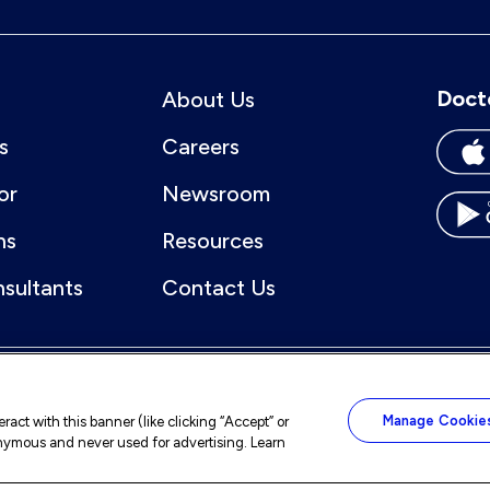
Doct
About Us
s
Careers
or
Newsroom
ns
Resources
nsultants
Contact Us
Manage Cookie
act with this banner (like clicking “Accept” or
nonymous and never used for advertising. Learn
ccessibility
Sitemap
Notice of Nondiscrimination