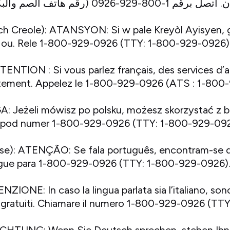
ch Creole): ATANSYON: Si w pale Kreyòl Ayisyen, 
ou ou. Rele 1-800-929-0926 (TTY: 1-800-929-0926)
TENTION : Si vous parlez français, des services d’a
itement. Appelez le 1-800-929-0926 (ATS : 1-800
GA: Jeżeli mówisz po polsku, możesz skorzystać z
 pod numer 1-800-929-0926 (TTY: 1-800-929-092
se): ATENÇÃO: Se fala português, encontram-se di
. Ligue para 1-800-929-0926 (TTY: 1-800-929-0926)
ENZIONE: In caso la lingua parlata sia l’italiano, sono 
ca gratuiti. Chiamare il numero 1-800-929-0926 (T