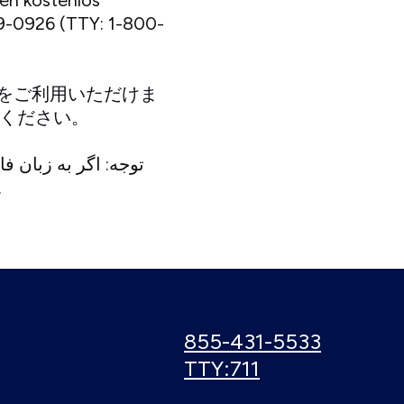
en kostenlos
29-0926 (TTY: 1-800-
支援をご利用いただけま
ご連絡ください。
(TTY: 1-800-929-0926) تماس بگیرید.
Call
855-431-5533
us:
Use
TTY:711
TTY