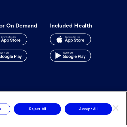
number:
or On Demand
Included Health
To
To
To
To
our
our
our
our
s
Reject All
Accept All
Facebook
BlueSky
LinkedIn
Instagram
page
page
page
page