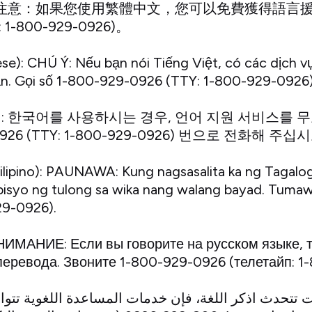
se): 注意：如果您使用繁體中文，您可以免費獲得語言
: 1-800-929-0926)。
se): CHÚ Ý: Nếu bạn nói Tiếng Việt, có các dịch v
ạn. Gọi số 1-800-929-0926 (TTY: 1-800-929-0926)
 주의: 한국어를 사용하시는 경우, 언어 지원 서비스를 
0926 (TTY: 1-800-929-0926) 번으로 전화해 주십시
ilipino): PAUNAWA: Kung nagsasalita ka ng Tagalog
isyo ng tulong sa wika nang walang bayad. Tuma
29-0926).
 ВНИМАНИЕ: Если вы говорите на русском языке, 
перевода. Звоните 1-800-929-0926 (телетайп: 1