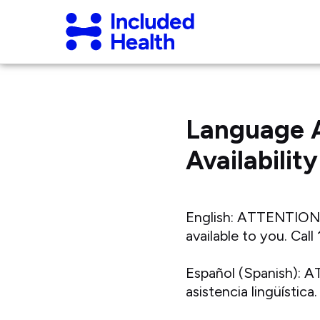
Page
Included
top
Health
Logo
Language A
Availability
English: ATTENTION: I
available to you. Ca
Español (Spanish): AT
asistencia lingüísti