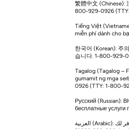
繁體中文 (Chine
800-929-0926 (TTY
Tiếng Việt (Vietname
miễn phí dành cho b
한국어 (Korean):
습니다. 1-800-929-
Tagalog (Tagalog – F
gumamit ng mga serb
0926 (TTY: 1-800-9
Русский (Russian):
бесплатные услуги 
العربية (Arabic): ملحوظة: إذا كنت تتحدث اذكر اللغة، فإن خدمات المساعدة اللغوية تتوافر لك