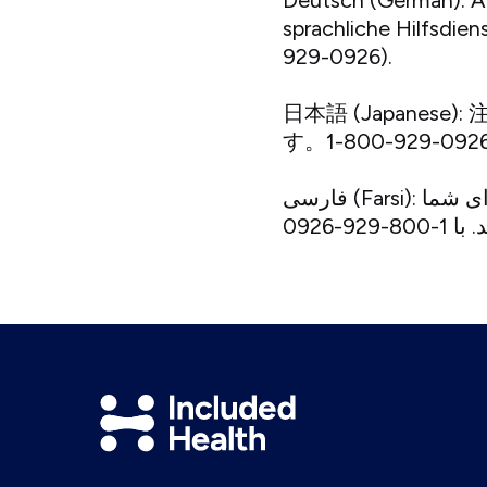
Deutsch (German): A
sprachliche Hilfsdi
929-0926).
日本語 (Japane
す。1-800-929-09
فارسی (Farsi): توجه: اگر به زبان فارسی گفتگو می کنید، تسهیلات زبانی بصورت رایگان برای شما
Included
Health
Logo