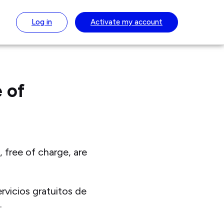
Log in
Activate
my account
 of
 free of charge, are
rvicios gratuitos de
.