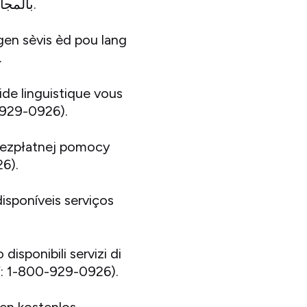
بالمجان. اتصل برقم 1-800-929-0926 (رقم هاتف الصم والبكم: 1-800-929-0926).
gen sèvis èd pou lang
.
ide linguistique vous
-929-0926).
 bezpłatnej pomocy
6).
sponíveis serviços
.
disponibili servizi di
TY: 1-800-929-0926).