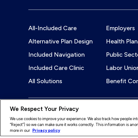
All-Included Care
Employers
Alternative Plan Design
Health Plan
Included Navigation
Public Sect
Included Care Clinic
Labor Unio
All Solutions
Benefit Co
We Respect Your Privacy
© 2026 Included Health, Inc. All rights reserved.
We use cookies to improve your experience. We also track how people inter
“Reject”) so we can make sure it works correctly. This information is a
Legal
Terms of Service
Privacy Policy
A
more in our
Privacy policy